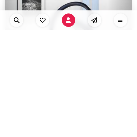
le point le puits le plein et la pluie
Galerie Chantal Crousel
2023
October
16
2023
November
18
Open
Solo
Paris, France