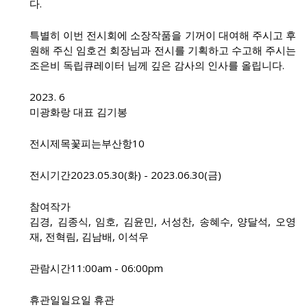
다.
특별히 이번 전시회에 소장작품을 기꺼이 대여해 주시고 후
원해 주신 임호건 회장님과 전시를 기획하고 수고해 주시는
조은비 독립큐레이터 님께 깊은 감사의 인사를 올립니다.
2023. 6
미광화랑 대표 김기봉
전시제목
꽃피는부산항10
전시기간
2023.05.30(화) - 2023.06.30(금)
참여작가
김경, 김종식, 임호, 김윤민, 서성찬, 송혜수, 양달석, 오영
재, 전혁림, 김남배, 이석우
관람시간
11:00am - 06:00pm
휴관일
일요일 휴관