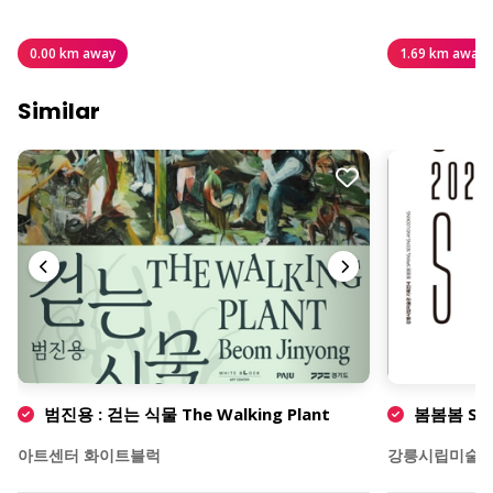
0.00 km away
1.69 km away
Similar
범진용 : 걷는 식물 The Walking Plant
봄봄봄 Spri
아트센터 화이트블럭
강릉시립미술