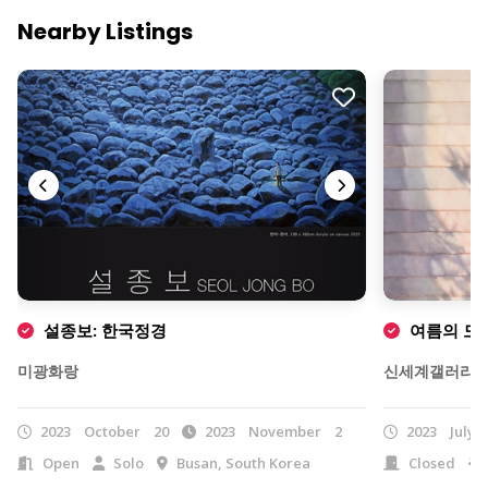
Nearby Listings
설종보: 한국정경
여름의 모양:
미광화랑
신세계갤러리 
2023
October
20
2023
November
2
2023
July
Open
Solo
Busan, South Korea
Closed