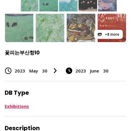
+8 more
꽃피는부산항10
2023
May
30
2023
June
30
DB Type
Exhibitions
Description