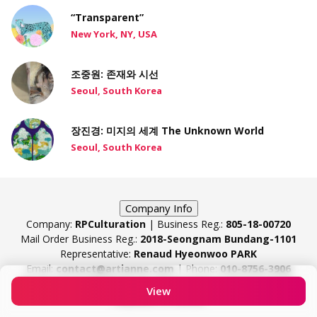
“Transparent”
New York, NY, USA
조중원: 존재와 시선
Seoul, South Korea
장진경: 미지의 세계 The Unknown World
Seoul, South Korea
Company Info
Company:
RPCulturation
| Business Reg.:
805-18-00720
Mail Order Business Reg.:
2018-Seongnam Bundang-1101
Representative:
Renaud Hyeonwoo PARK
Email:
contact@artianne.com
| Phone:
010-8756-3906
38, Sunae-ro, Bundang-gu, Seongnam-si, Gyeonggi-do,
View
Republic of Korea