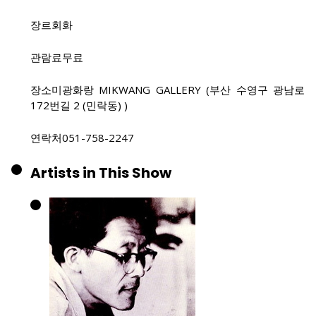
장르
회화
관람료
무료
장소
미광화랑 MIKWANG GALLERY (부산 수영구 광남로
172번길 2 (민락동) )
연락처
051-758-2247
Artists in This Show