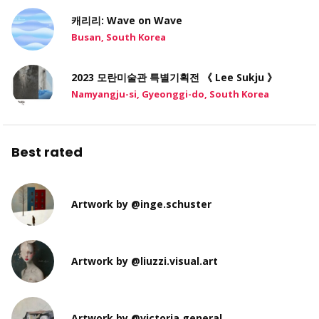
캐리리: Wave on Wave
Busan, South Korea
2023 모란미술관 특별기획전 《 Lee Sukju 》
Namyangju-si, Gyeonggi-do, South Korea
Best rated
Artwork by @inge.schuster
Artwork by @liuzzi.visual.art
Artwork by @victoria.general