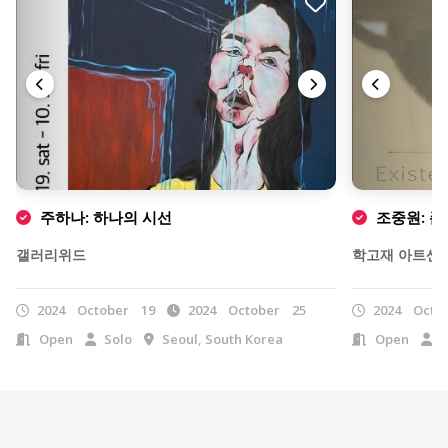
주하나: 하나의 시선
조중원: 존
갤러리위드
학고재 아트센
2024
October
19
2024
October
25
2024
Octo
Open
Solo
Seoul, South Korea
Open
S