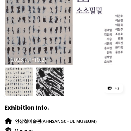
+2
Exhibition Info.
안상철미술관(AHNSANGCHUL MUSEUM)
Museum