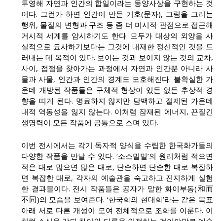
투영해 자연과 인간의 합일이라는 동양사상을 구현하는 것
이다. 그런가 하면 인간이 만든 기호(문자), 그림을 그리는
행위, 물질의 변형과 구조 등 좀 더 미시적 관점으로 접근해
거시적 세계를 암시하기도 한다. 모두가 대상의 외양을 사
실적으로 묘사하기보다는 그것에 내재한 정신적인 것을 드
러내는 데 목적이 있다. 보이는 것과 보이지 않는 것의 교차,
사이, 접점을 찾아가는 과정에서 자연과 인간뿐 아니라 사
물과 사물, 인간과 인간의 경계도 모호해진다. 불확실한 가
운데 개방된 작품들은 구체적 형상이 있든 없든 추상적 경
향을 띠게 된다. 명료하지 않지만 담백하고 절제된 가운데
내적 역동성을 잃지 않는다. 이처럼 잠재된 에너지, 끈질긴
생명력이 모든 작품에 공통으로 스며 있다.
이번 전시에서는 각기 독자적 양식을 수립한 한국화가들의
다양한 작품을 만날 수 있다. ‘소소밀밀’의 원리처럼 적으면
적은 대로 많으면 많은 대로, 단순하면 단순한 대로 복잡하
면 복잡한 대로, 각자의 예술관을 숙고하고 진지하게 실험
한 결과물이다. 전시 작품들은 공자가 말한 화이부동(和而
不同)의 모습을 보여준다. ‘한국화의 현대화’라는 같은 목표
아래 서로 다른 개성이 모여 전체적으로 조화를 이룬다. 이
처럼 소신을 갖되 차이와 다름을 인정하는 것이야말로 예술