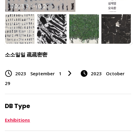
소소밀밀 疏疏密密
2023
September
1
2023
October
29
DB Type
Exhibitions