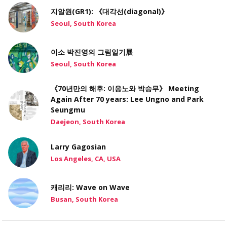
지알원(GR1): 《대각선(diagonal)》
Seoul, South Korea
이소 박진영의 그림일기展
Seoul, South Korea
《70년만의 해후: 이응노와 박승무》 Meeting
Again After 70 years: Lee Ungno and Park
Seungmu
Daejeon, South Korea
Larry Gagosian
Los Angeles, CA, USA
캐리리: Wave on Wave
Busan, South Korea