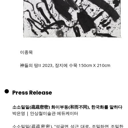
이종목
神들의 땅II 2023, 장지에 수묵 150cm X 210cm
Press Release
소소밀밀(疏疏密密) 화이부동(和而不同), 한국화를 말하다
박은영 | 안상철미술관 에듀케이터
소소밀밀(疏疏密密). “성글면 성근 대로, 조밀하면 조밀한