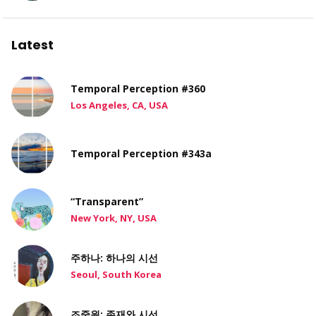
Latest
Temporal Perception #360
Los Angeles, CA, USA
Temporal Perception #343a
“Transparent”
New York, NY, USA
주하나: 하나의 시선
Seoul, South Korea
조중원: 존재와 시선