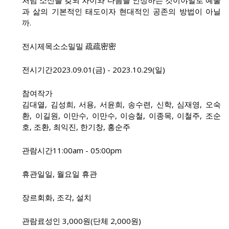
과 삶의 기본적인 태도이자 현대적인 공존의 방법이 아닐
까.
전시제목
소소밀밀 疏疏密密
전시기간
2023.09.01(금) - 2023.10.29(일)
참여작가
김대열, 김성희, 서용, 서윤희, 송수련, 신학, 심재영, 오숙
환, 이길원, 이만수, 이만수, 이승철, 이종목, 이철주, 조순
호, 조환, 최익진, 한기창, 홍순주
관람시간
11:00am - 05:00pm
휴관일
일, 월요일 휴관
장르
회화, 조각, 설치
관람료
성인 3,000원(단체 2,000원)