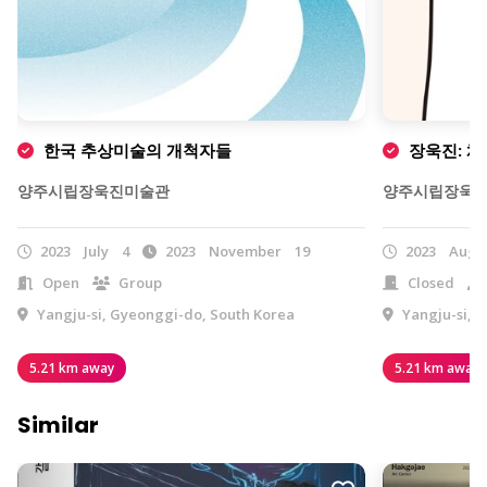
한국 추상미술의 개척자들
장욱진: 채
양주시립장욱진미술관
양주시립장욱
2023
July
4
2023
November
19
2023
Augu
Open
Group
Closed
Yangju-si, Gyeonggi-do, South Korea
Yangju-si, 
5.21 km away
5.21 km away
Similar