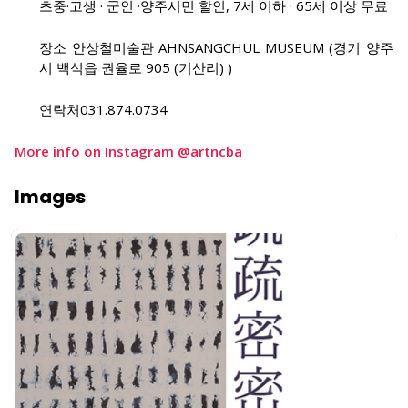
초중·고생 · 군인 ·양주시민 할인, 7세 이하 · 65세 이상 무료
장소
안상철미술관 AHNSANGCHUL MUSEUM (경기 양주
시 백석읍 권율로 905 (기산리) )
연락처
031.874.0734
More info on Instagram @artncba
Images