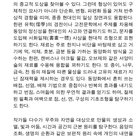
의 종교적 도상을 찾아볼 수 있다. 그런데 형상이 있어도 구
체적인 묘사가 아니라 단순화, 변형, 파편화 등을 거쳐 반추
상적 경향을 띠며, 종종 현대인의 일상 장면과도 융합된다.
한편 유학(儒學)의 경전이나 고전문학에서 주제를 차용해
동양의 정신성을 현대인의 사고와 연결하기도 하고, 문자를
도입해 서화일체(書畫一體) 사상을 현대적 조형으로 표현
하기도 한다. 재료는 주로 한지나 비단을 바탕재로 삼고 거
기에 먹, 석채, 호분, 금분 등을 가하는 동양화의 방식을 고
수하는 한편, 캔버스나 아크릴 물감, 오브제와 같은 서양미
술의 재료를 수용해 융합을 꾀하기도 한다. 또 종이, 나무,
금속, 천 등의 재질에 따른 물성을 드러내 고유의 재료가 지
닌 잠재력을 제시하는 경우도 있다. 동양화에서 흔히 쓰는
배접, 선염, 배채 기법으로 중첩이나 반복의 효과를 내기도
하고 번짐, 스며듦에 의한 우연적 결과를 얻기도 하며, 절제
된 필획과 여백으로 점, 선, 면, 구성의 기초조형을 탐구하기
도 한다.
작가들 다수가 우주와 자연을 대상으로 만물의 생성과 소
멸, 빛과 어둠, 시간과 공간의 근본 원리를 탐구한다. 음양의
조화, 생명의 순환과 같은 보편적 원리 속에 개인의 내면을