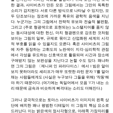
한 결과, 샤이비츠가 만든 모든 그림에서는 그만의 독특한
소리가 감지된다. 서로 다른 방식으로 나타날 수 있지만, 모
두 단조보다는 장조에 가까운 특유의 광학적 음색을 지닌
다. 누군가는 그의 그림에서 전략적 유보와 전술적 불편함,
그리고 (주로 형광색으로 표현되는) 노스탤지어를 품지 않
는 동시대성에 대한 헌신, 마치 형광펜으로 강조한 것처럼
보이는 그림의 일부, 규제로 묶이고 산업화된 세계의 시각
적 부호를 읽을 수 있을지도 모른다. 혹은 샤이비츠의 그림
에 자주 등장하는 고휘도의 노란색이 지각-심리학적 관점
에서 각성을 유도하는 신호색으로 활용되며 시간과 장소에
구애받지 않는 보편성을 지닌다고 논할 수도 있다. 왜냐하
면 그의 그림은 〈제니퍼 인 파라다이스〉에서 I 빔은 알아
보지 못하더라도 셰리프가 매우 또렷한 라틴 문자 ‘I’를 알아
채는 사람들에게도 (사실은 누구보다 그들을 위해) ‘작동’해
야 하기 때문이다. (여기에는 독일어에서 모음 ‘I’가 내는 소
리 때문에 금속과 비슷하게 삐걱대는 소리도 더해진다.)
그러나 궁극적으로는 토마스 샤이비츠가 이미지의 왼쪽 상
단에 배치한 꽤나 평범한 디테일이 이 그림의 핵심 요소로
드러난다. 이는 밝은색의 정사각형으로, 아래쪽 가장자리를