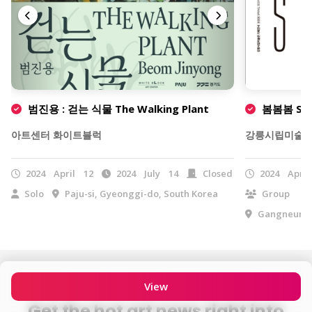
범진용 : 걷는 식물 The Walking Plant
봄봄봄 Spri
아트센터 화이트블럭
강릉시립미술
2024
April
12
2024
July
14
Closed
2024
April
Solo
Paju-si, Gyeonggi-do, South Korea
Group
Gangneung-s
View
Get the hot art news right into