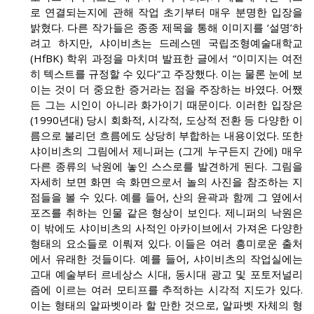
로 연결되는지에 관해 작업 초기부터 매우 분명한 입장을
밝혔다. 다른 작가들은 종종 제목을 통해 이미지를 ‘설명’하
려고 하지만, 샤이비츠는 드레스덴 국립조형예술대학교
(HfBK) 학위 과정을 마치며 발표한 글에서 “이미지는 여전
히 텍스트를 규정할 수 있다”고 주장했다. 이는 물론 눈에 보
이는 것이 더 중요한 증거라는 점을 주장하는 바였다. 어쨌
든 그는 시인이 아니라 화가이기 때문이다. 이러한 입장은
(1990년대) 당시 회화적, 시각적, 도상적 전환 등 다양한 이
름으로 불리던 흐름에도 상당히 부합하는 내용이었다. 또한
샤이비츠의 그림에서 제니퍼는 (그게 누구든지 간에) 매우
다른 종류의 낙원에 놓인 스스로를 발견하게 된다. 그림을
자세히 보면 화면 속 화면으로서 놀의 사진을 참조하는 지
점들을 볼 수 있다. 예를 들어, 산의 윤곽과 함께 그 옆에서
포즈를 취하는 인물 같은 형상이 보인다. 제니퍼의 낙원은
이 밖에도 샤이비츠의 사적인 아카이브에서 가져온 다양한
형태의 요소들로 이뤄져 있다. 이들은 여러 흥미로운 출처
에서 유래한 것들이다. 예를 들어, 샤이비츠의 작업실에는
고대 예술부터 르네상스 시대, 동시대 광고 및 포토저널리
즘에 이르는 여러 모티프를 추적하는 시각적 지도가 있다.
이는 형태의 알파벳이라 할 만한 것으로, 알파벳 자체의 형