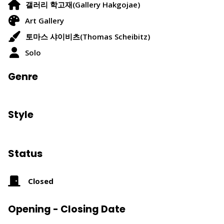
갤러리 학고재(Gallery Hakgojae)
Art Gallery
토마스 샤이비츠(Thomas Scheibitz)
Solo
Genre
Style
Status
Closed
Opening - Closing Date