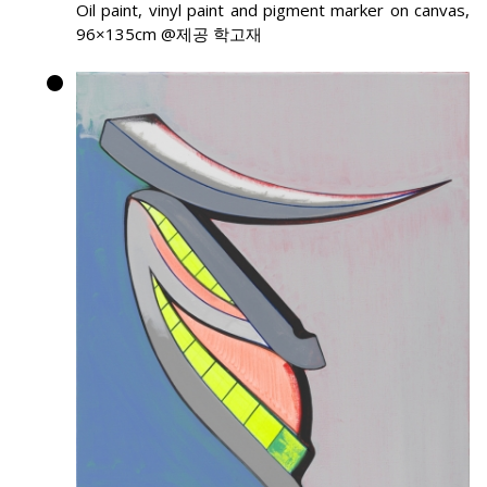
Oil paint, vinyl paint and pigment marker on canvas,
96×135cm @제공 학고재