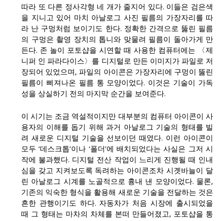
따라 또 다른 정사각형 네 개가 줄지어 있다. 이들은 검은색
을 지니고 있어 마치 아날로그 사진 필름의 가장자리를 따
라 난 구멍처럼 보이기도 한다. 정확한 간격으로 뚫린 필름
의 구멍은 촬영 장치의 톱니와 맞물려 필름이 돌아가게 만
든다. 존 놀이 포토샵을 시연할 때 사용한 컴퓨터에는 〈제
니퍼 인 파라다이스〉를 디지털로 만든 이미지가 파일로 저
장되어 있었으며, 파일의 아이콘은 가장자리에 구멍이 뚫린
필름이 삐져나온 필름 통 모양이었다. 이것은 기술이 가독
성을 상실하기 전의 마지막 순간을 보여준다.
이 시기는 조금 역설적이지만 대부분의 컴퓨터 아이콘이 사
용자의 이해를 돕기 위해 과거 아날로그 기술의 형태를 빌
려 새로운 디지털 기술을 선보이던 때였다. 이런 아이콘이
모두 ‘데스크톱’이나 ‘폴더’에 배치되었다는 사실은 그저 시
작에 불과했다. 디지털 전산 작업이 느리게 진행될 때 인내
심을 갖고 지켜보도록 독려하는 아이콘조차 시곗바늘이 달
린 아날로그 시계를 노골적으로 흉내 낸 모양이었다. 물론,
기존의 익숙한 형식을 활용해 새로운 기술을 전달하는 것은
흔한 관행이기도 하다. 자동차가 처음 시장에 출시되었을
때 그 형태는 마차의 차체를 본떠 만들어졌고, 포토샵을 통