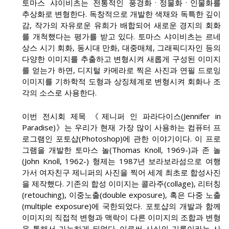
토마스 샤이비츠는 전통적인 풍경화ㆍ정물화ㆍ인물화를
추상화로 변형한다. 독창적으로 개발한 색채와 독특한 깊이
감, 작가의 자유로운 유희가 배합되어 새로운 경지의 회화
를 개척했다는 평가를 받고 있다. 토마스 샤이비츠는 르네
상스 시기 회화, 동시대 만화, 대중매체, 그래픽디자인 등의
다양한 이미지를 추출하고 변형시켜 새롭게 구성된 이미지
를 얻는가 하면, 디지털 카메라로 찍은 사진과 연필 드로잉
이미지를 기하학적 도형과 상징체계로 변형시켜 회화나 조
각의 소스로 사용한다.
이번 전시회 제목 《제니퍼 인 파라다이스(Jennifer in
Paradise)》는 우리가 현재 가장 많이 사용하는 컴퓨터 프
로그램인 포토샵(Photoshop)에 관한 이야기이다. 이 프로
그램을 개발한 토마스 놀(Thomas Knoll, 1969-)과 존 놀
(John Knoll, 1962-) 형제는 1987년 보라보라섬으로 여행
가서 여자친구 제니퍼의 사진을 찍어 세계 최초로 합성사진
을 제작했다. 기존의 합성 이미지는 콜라주(collage), 리터칭
(retouching), 이중노출(double exposure), 혹은 다중 노출
(multiple exposure)에 국한되었다. 포토샵의 개발과 함께
이미지의 직접적 변형과 맥락이 다른 이미지의 조합과 변형
을 통해서 가능하게 되었다. 이로써 사실의 기록이라는 사