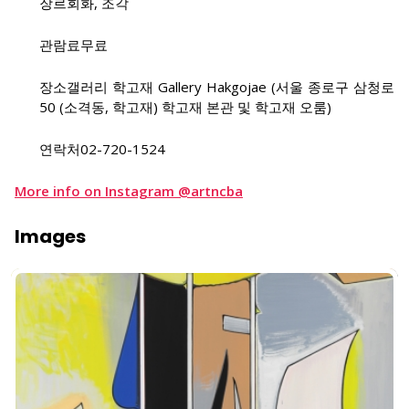
장르
회화, 조각
관람료
무료
장소
갤러리 학고재 Gallery Hakgojae (서울 종로구 삼청로
50 (소격동, 학고재) 학고재 본관 및 학고재 오룸)
연락처
02-720-1524
More info on Instagram @artncba
Images