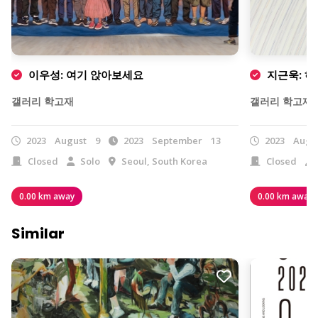
이우성: 여기 앉아보세요
지근욱: 
갤러리 학고재
갤러리 학고재
2023
August
9
2023
September
13
2023
Augu
Closed
Solo
Seoul, South Korea
Closed
0.00 km away
0.00 km away
Similar